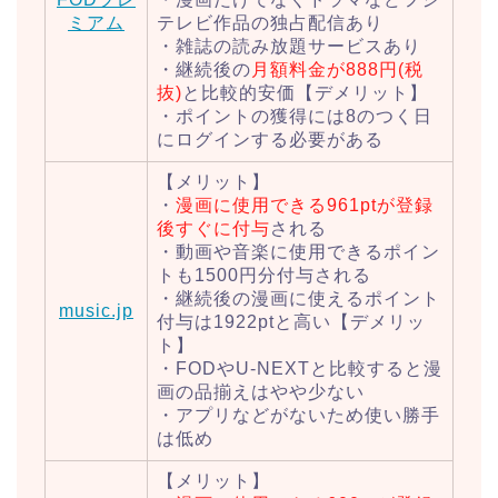
ミアム
テレビ作品の独占配信あり
・雑誌の読み放題サービスあり
・継続後の
月額料金が888円(税
抜)
と比較的安価【デメリット】
・ポイントの獲得には8のつく日
にログインする必要がある
【メリット】
・
漫画に使用できる961ptが登録
後すぐに付与
される
・動画や音楽に使用できるポイン
トも1500円分付与される
・継続後の漫画に使えるポイント
music.jp
付与は1922ptと高い【デメリッ
ト】
・FODやU-NEXTと比較すると漫
画の品揃えはやや少ない
・アプリなどがないため使い勝手
は低め
【メリット】