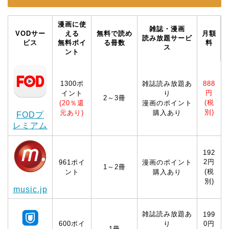
漫画に使
雑誌・漫画
VODサー
える
無料で読め
月額
読み放題サービ
ビス
無料ポイ
る冊数
料
ス
ント
1300ポ
雑誌読み放題あ
888
円
イント
り
2～3冊
(税
(20％還
漫画のポイント
別)
元あり)
購入あり
FODプ
レミアム
192
2円
961ポイ
漫画のポイント
1～2冊
(税
ント
購入あり
別)
music.jp
雑誌読み放題あ
199
600ポイ
り
0円
1冊